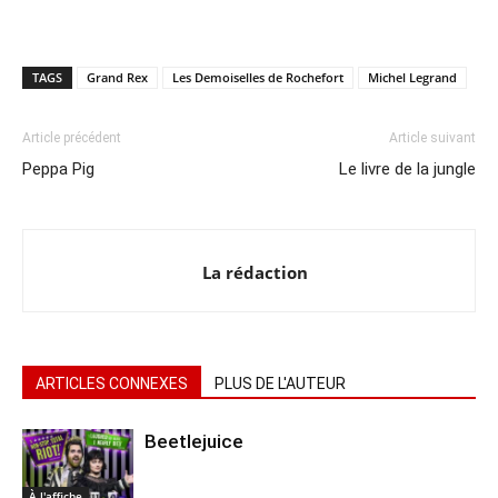
TAGS
Grand Rex
Les Demoiselles de Rochefort
Michel Legrand
Article précédent
Article suivant
Peppa Pig
Le livre de la jungle
La rédaction
ARTICLES CONNEXES
PLUS DE L'AUTEUR
Beetlejuice
À l'affiche