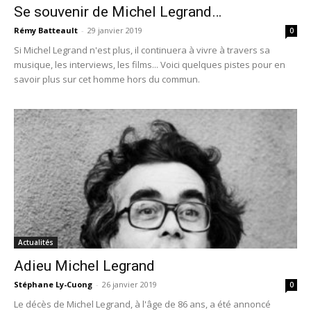
Se souvenir de Michel Legrand…
Rémy Batteault
-
29 janvier 2019
0
Si Michel Legrand n'est plus, il continuera à vivre à travers sa
musique, les interviews, les films... Voici quelques pistes pour en
savoir plus sur cet homme hors du commun.
Actualités
Adieu Michel Legrand
Stéphane Ly-Cuong
-
26 janvier 2019
0
Le décès de Michel Legrand, à l'âge de 86 ans, a été annoncé