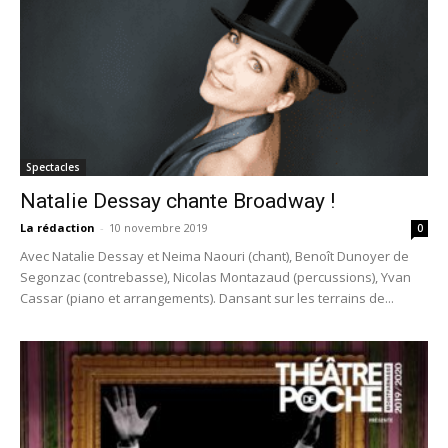
Spectacles
Natalie Dessay chante Broadway !
La rédaction
-
10 novembre 2019
0
Avec Natalie Dessay et Neima Naouri (chant), Benoît Dunoyer de
Segonzac (contrebasse), Nicolas Montazaud (percussions), Yvan
Cassar (piano et arrangements). Dansant sur les terrains de...