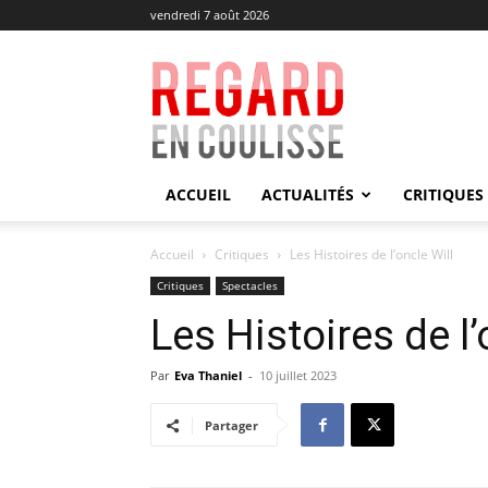
vendredi 7 août 2026
Regard
en
Coulisse
ACCUEIL
ACTUALITÉS
CRITIQUES
Accueil
Critiques
Les Histoires de l’oncle Will
Critiques
Spectacles
Les Histoires de l’
Par
Eva Thaniel
-
10 juillet 2023
Partager