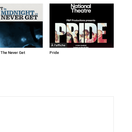
À l'affiche
 The Never Get
Pride