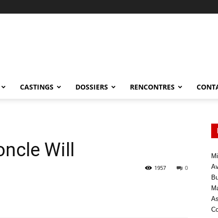
CASTINGS
DOSSIERS
RENCONTRES
CONT
oncle Will
Mi
Av
1957
0
Bu
Ma
As
Co