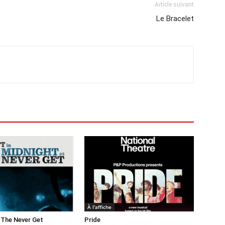
Article suivant
Le Bracelet
À l'affiche
 The Never Get
Pride