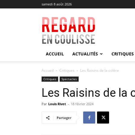
samedi 8 août 2026
Regard
en
Coulisse
ACCUEIL
ACTUALITÉS
CRITIQUES
Accueil
Critiques
Les Raisins de la colère
Critiques
Spectacles
Les Raisins de la 
Par
Louis Rivet
-
18 février 2024
Partager