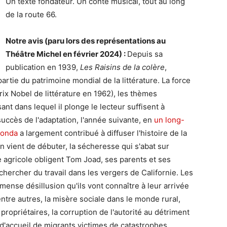
Un texte fondateur. Un conte musical, tout au long
de la route 66.
Notre avis (paru lors des représentations au
Théâtre Michel en février 2024) :
Depuis sa
publication en 1939,
Les Raisins de la colère
,
partie du patrimoine mondial de la littérature. La force
rix Nobel de littérature en 1962), les thèmes
sant dans lequel il plonge le lecteur suffisent à
succès de l'adaptation, l'année suivante, en
un long-
Fonda
a largement contribué à diffuser l'histoire de la
n vient de débuter, la sécheresse qui s'abat sur
e agricole obligent Tom Joad, ses parents et ses
chercher du travail dans les vergers de Californie. Les
immense désillusion qu'ils vont connaître à leur arrivée
ntre autres, la misère sociale dans le monde rural,
 propriétaires, la corruption de l'autorité au détriment
 d'accueil de migrants victimes de catastrophes