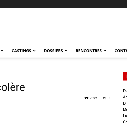
CASTINGS
DOSSIERS
RENCONTRES
CONT
colère
D’
Ad
2459
0
Di
Mu
Lu
Co