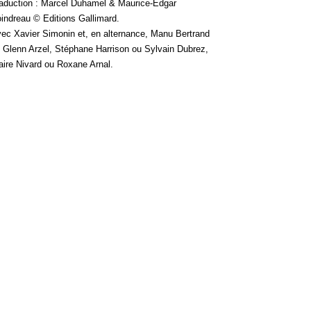
aduction : Marcel Duhamel & Maurice-Edgar
indreau © Editions Gallimard.
ec Xavier Simonin et, en alternance, Manu Bertrand
 Glenn Arzel, Stéphane Harrison ou Sylvain Dubrez,
aire Nivard ou Roxane Arnal.