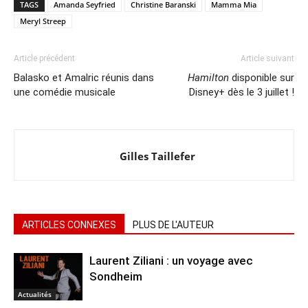
TAGS
Amanda Seyfried
Christine Baranski
Mamma Mia
Meryl Streep
Article précédent
Article suivant
Balasko et Amalric réunis dans
Hamilton
disponible sur
une comédie musicale
Disney+ dès le 3 juillet !
Gilles Taillefer
ARTICLES CONNEXES
PLUS DE L'AUTEUR
Laurent Ziliani : un voyage avec
Sondheim
Actualités