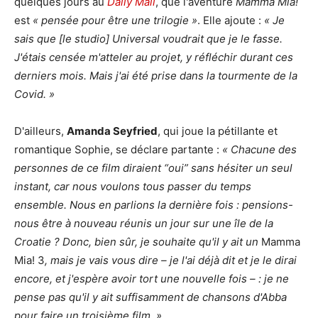
quelques jours au
Daily Mail
, que l'aventure
Mamma Mia!
est
« pensée pour être une trilogie »
. Elle ajoute :
« Je
sais que [le studio] Universal voudrait que je le fasse.
J'étais censée m'atteler au projet, y réfléchir durant ces
derniers mois. Mais j'ai été prise dans la tourmente de la
Covid. »
D'ailleurs,
Amanda Seyfried
, qui joue la pétillante et
romantique Sophie, se déclare partante :
« Chacune des
personnes de ce film diraient “oui” sans hésiter un seul
instant, car nous voulons tous passer du temps
ensemble. Nous en parlions la dernière fois : pensions-
nous être à nouveau réunis un jour sur une île de la
Croatie ? Donc, bien sûr, je souhaite qu'il y ait un
Mamma
Mia! 3
, mais je vais vous dire – je l'ai déjà dit et je le dirai
encore, et j'espère avoir tort une nouvelle fois – : je ne
pense pas qu'il y ait suffisamment de chansons d'Abba
pour faire un troisième film. »