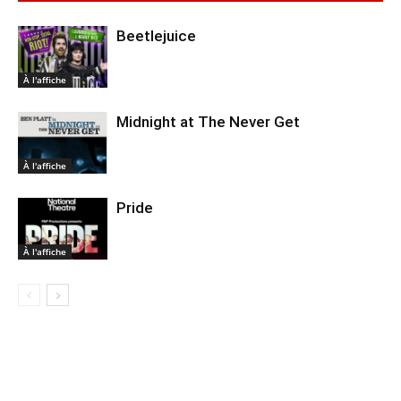
Beetlejuice
À l'affiche
Midnight at The Never Get
À l'affiche
Pride
À l'affiche