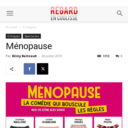
Accueil
Critiques
Critiques
Spectacles
Ménopause
Par
Rémy Batteault
-
28 juillet 2019
1858
0