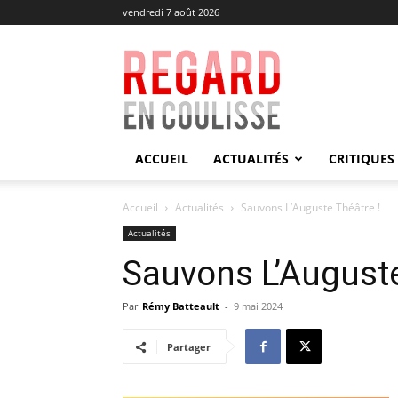
vendredi 7 août 2026
Regard
en
Coulisse
ACCUEIL
ACTUALITÉS
CRITIQUES
Accueil
Actualités
Sauvons L’Auguste Théâtre !
Actualités
Sauvons L’Auguste
Par
Rémy Batteault
-
9 mai 2024
Partager