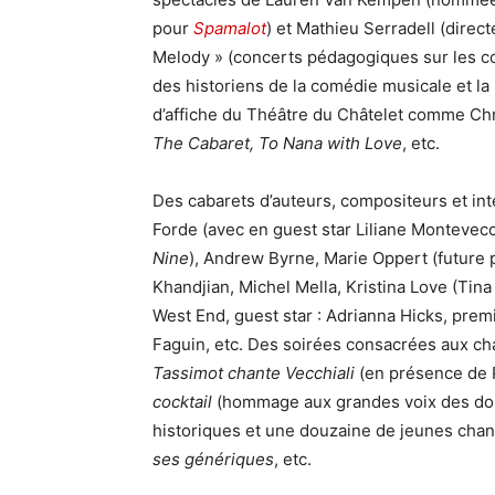
pour
Spamalot
) et Mathieu Serradell (direc
Melody » (concerts pédagogiques sur les co
des historiens de la comédie musicale et la p
d’affiche du Théâtre du Châtelet comme Chr
The Cabaret, To Nana with Love
, etc.
Des cabarets d’auteurs, compositeurs et in
Forde (avec en guest star Liliane Montevec
Nine
), Andrew Byrne, Marie Oppert (future 
Khandjian, Michel Mella, Kristina Love (Tin
West End, guest star : Adrianna Hicks, prem
Faguin, etc. Des soirées consacrées aux ch
Tassimot chante Vecchiali
(en présence de P
cocktail
(hommage aux grandes voix des dou
historiques et une douzaine de jeunes cha
ses génériques
, etc.