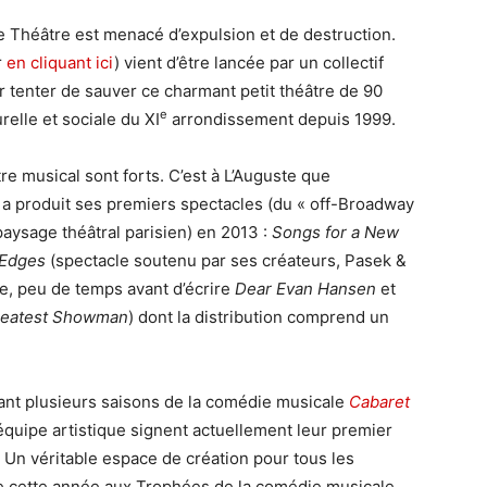
e Théâtre est menacé d’expulsion et de destruction.
r
en cliquant ici
) vient d’être lancée par un collectif
 tenter de sauver ce charmant petit théâtre de 90
e
relle et sociale du XI
arrondissement depuis 1999.
tre musical sont forts. C’est à L’Auguste que
 a produit ses premiers spectacles (du « off-Broadway
 paysage théâtral parisien) en 2013 :
Songs for a New
Edges
(spectacle soutenu par ses créateurs, Pasek &
pe, peu de temps avant d’écrire
Dear Evan Hansen
et
reatest Showman
) dont la distribution comprend un
ant plusieurs saisons de la comédie musicale
Cabaret
quipe artistique signent actuellement leur premier
. Un véritable espace de création pour tous les
cette année aux Trophées de la comédie musicale