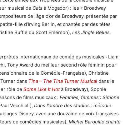
teur musical de
Cats
à Mogador) : les « Broadway
mpositeurs de l’âge d’or de Broadway, présentés par
etite-fille d’Irving Berlin, et chantés par des têtes
istine Buffle ou Scott Emerson),
Les Jingle Belles,
terprètes internationaux de comédies musicales : Liam
chi, Tony Award du meilleur second rôle féminin pour
pensionnaire de la Comédie-Française), Christine
a Turner dans
Tina – The Tina Turner Musical
dans le
ier rôle de
Some Like It Hot
à Broadway), Sophie
ansons de films musicaux :
Femmes, femmes : Simone
aul Vecchiali),
Dans l’ombre des studios : mélodie
blages Disney, avec une douzaine de voix françaises
nteurs de comédies musicales),
Michel Barouille chante