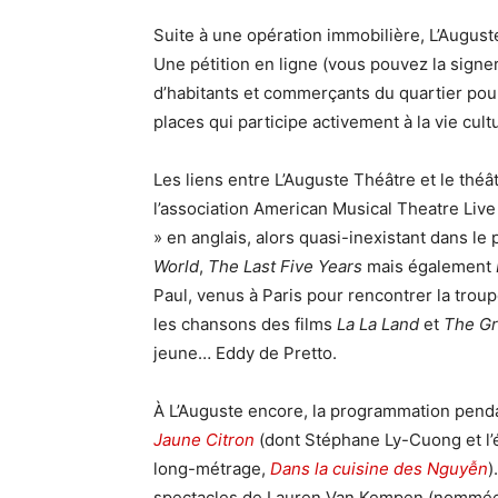
Suite à une opération immobilière, L’August
Une pétition en ligne (vous pouvez la signe
d’habitants et commerçants du quartier pour
places qui participe activement à la vie cultu
Les liens entre L’Auguste Théâtre et le théâ
l’association American Musical Theatre Live
» en anglais, alors quasi-inexistant dans le
World
,
The Last Five Years
mais également
Paul, venus à Paris pour rencontrer la trou
les chansons des films
La La Land
et
The G
jeune… Eddy de Pretto.
À L’Auguste encore, la programmation pend
Jaune Citron
(dont Stéphane Ly-Cuong et l’é
long-métrage,
Dans la cuisine des Nguyễn
)
spectacles de Lauren Van Kempen (nommée 