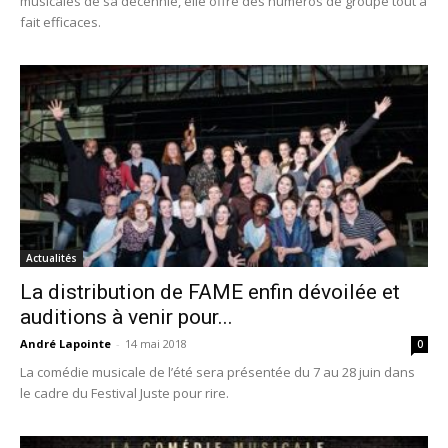
musicales de sa décennie, elle offre des numéros de groupe tout à
fait efficaces.
Actualités
La distribution de FAME enfin dévoilée et
auditions à venir pour...
André Lapointe
-
14 mai 2018
0
La comédie musicale de l’été sera présentée du 7 au 28 juin dans
le cadre du Festival Juste pour rire.