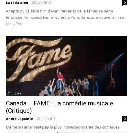
La rédaction
-
22 juin 2019
0
Adapté du célèbre film d’Alan Parker et de la fameuse série
télévisée, le musical Fame revient à Paris dans une nouvelle mise
en scène.
Critiques
Canada – FAME : La comédie musicale
(Critique)
André Lapointe
-
22 juin 2018
0
Même si Fame n’est pas la plus impressionnante des comédies