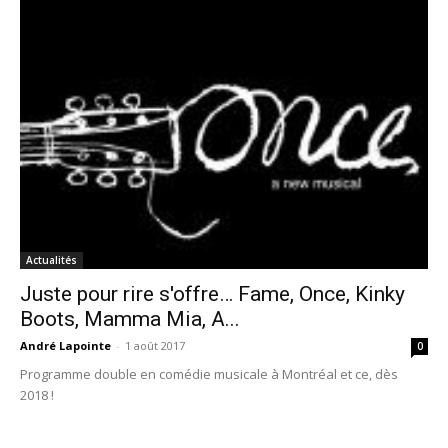
Actualités
Juste pour rire s'offre… Fame, Once, Kinky
Boots, Mamma Mia, A...
André Lapointe
-
1 août 2017
0
Programme double en comédie musicale à Montréal et ce, dès
2018 !