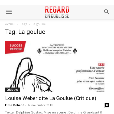
Accueil
Tags
La goulue
Tag: La goulue
Critiques
Louise Weber dite La Goulue (Critique)
Elma Débent
-
12 novembre 2018
0
Texte : Delphine Gustau. Mise en scène : Delphine Grandsart &