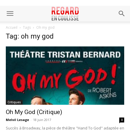
Accueil
Tags
Oh my god
Tag: oh my god
Critiques
Oh My God (Critique)
Melvil Lesage
-
18 juin 2017
0
Succès à Broadway, la pièce de théâtre "Hand To God" adaptée en