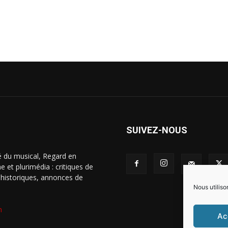
SUIVEZ-NOUS
é du musical, Regard en
 et plurimédia : critiques de
s historiques, annonces de
Nous utiliso
m
Ac