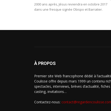
2000 ans après, Jésus reviendra en octobre 2017
dans une fresque signée Obispo et Barratier.
À PROPOS
Premier site Web francophone dédié à l’actualit
Coulisse offre depuis mars 1999 un contenu riche
spectacles, interviews, brèves d’actualité, fiche
casting, invitations…
Contactez-nous:
contact@regardencoulisse.co