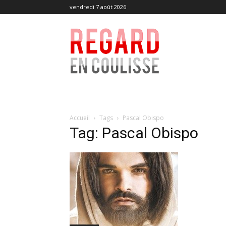
vendredi 7 août 2026
Regard
en
Coulisse
Accueil
Tags
Pascal Obispo
Tag: Pascal Obispo