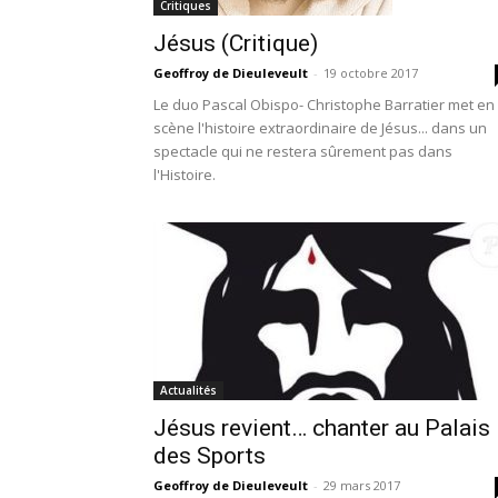
Critiques
Jésus (Critique)
Geoffroy de Dieuleveult
-
19 octobre 2017
Le duo Pascal Obispo- Christophe Barratier met en
scène l'histoire extraordinaire de Jésus... dans un
spectacle qui ne restera sûrement pas dans
l'Histoire.
Actualités
Jésus revient… chanter au Palais
des Sports
Geoffroy de Dieuleveult
-
29 mars 2017