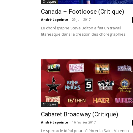
Critiques
Canada – Footloose (Critique)
André Lapointe
-
29 juin 2017
Le chorégraphe Steve Bolton a fait un travail
titanesque dans la création des chorégraphies.
Critiques
Cabaret Broadway (Critique)
André Lapointe
-
16 février 2017
Le spectacle idéal pour célébrer la Saint-Valentin