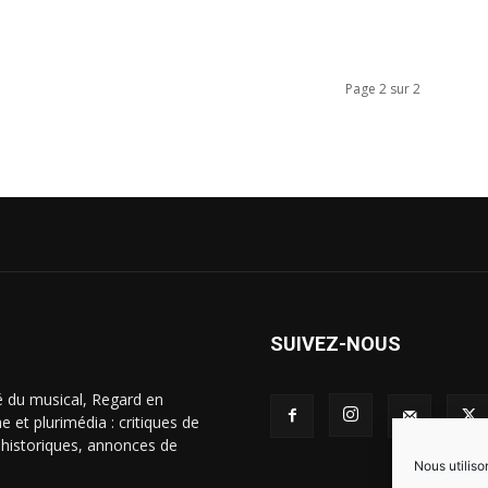
Page 2 sur 2
SUIVEZ-NOUS
é du musical, Regard en
 et plurimédia : critiques de
s historiques, annonces de
Nous utiliso