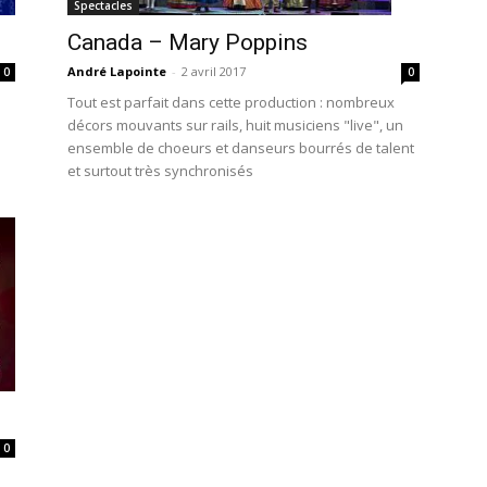
Spectacles
Canada – Mary Poppins
André Lapointe
-
2 avril 2017
0
0
Tout est parfait dans cette production : nombreux
décors mouvants sur rails, huit musiciens "live", un
ensemble de choeurs et danseurs bourrés de talent
et surtout très synchronisés
0