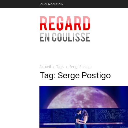
jeudi 6 août 2026
Regard
en
Coulisse
Accueil
Tags
Serge Postigo
Tag: Serge Postigo