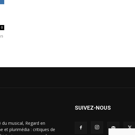
0
ys
SUIVEZ-NOUS
é du musical, Regard en
 et plurimédia : critiques de