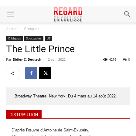
Accueil
Critiques
Critiques
Spectacles
US
The Little Prince
Par
Didier C. Deutsch
-
12 avril 2022
4219
0
Broadway Theatre, New York. Du 4 mars au 14 août 2022.
DISTRIBUTION
D’après l’œuvre d’Antoine de Saint-Exupéry.