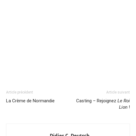
Article précédent
Article suivant
La Crème de Normandie
Casting – Rejoignez
Le Roi
Lion
!
Didier C. Deutsch