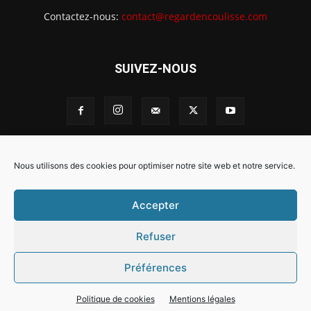
Contactez-nous:
contact@regardencoulisse.com
SUIVEZ-NOUS
Intégration Ghislain Fayard
Mentions légales
Nous utilisons des cookies pour optimiser notre site web et notre service.
Politique de cookies (EU)
Accepter
Refuser
Préférences
Politique de cookies
Mentions légales