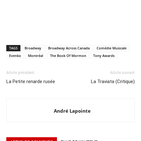
TAGS
Broadway
Broadway Across Canada
Comédie Musicale
Evenko
Montréal
The Book Of Mormon
Tony Awards
Article précédent
Article suivant
La Petite renarde rusée
La Traviata (Critique)
André Lapointe