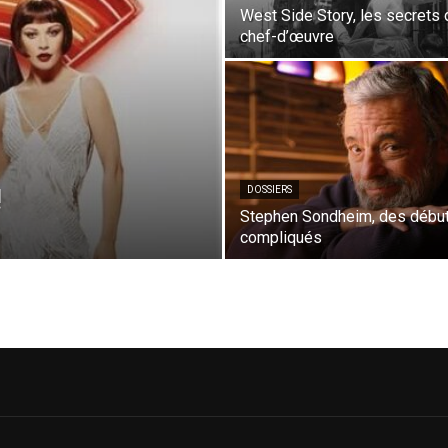
West Side Story, les secrets 
chef-d’œuvre
!
DOSSIERS
Stephen Sondheim, des débu
compliqués