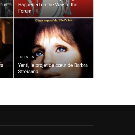
d’un
Happened on the Way to the
Forum
DOSSIERS
ts
Yentl, le projet de cœur de Barbra
Streisand