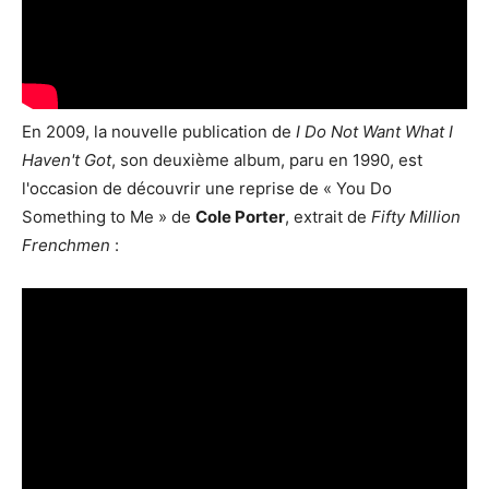
En 2009, la nouvelle publication de
I Do Not Want What I
Haven't Got
, son deuxième album, paru en 1990, est
l'occasion de découvrir une reprise de « You Do
Something to Me » de
Cole Porter
, extrait de
Fifty Million
Frenchmen
: