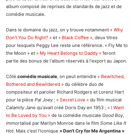
album composé de reprises de standards de jazz et de
comédie musicale.
Dans le domaine du jazz, on y trouve notamment
« Why
Don't You Do Right? »
et
« Black Coffee »
, deux titres
pour lesquels Peggy Lee reste une référence. « Fly Me to
the Moon » et
« My Heart Belongs to Daddy »
feront
partie des bonus de l'album réservés à l'export au Japon.
Côté
comédie musicale
, on peut entendre
« Bewitched,
Bothered and Bewildered »
du célèbre duo de
compositeur et parolier Richard Rodgers et Lorenz Hart
pour la pièce
Pal Joey
;
« Secret Love »
du film musical
Calamity Jane
qu'avait créé Doris Day en 1953 ;
« I Want
to Be Loved by You »
de la comédie musicale
Good Boy
,
immortalisé par Marilyn Monroe dans le film
Some Like It
Hot
. Mais c'est l'iconique
« Don't Cry for Me Argentina »