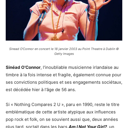
Sinead O'Connor en concert le 18 janvier 2003 au Point Theatre à Dublin ©
Getty Images
Sinéad O'Connor
, l'inoubliable musicienne irlandaise au
timbre à la fois intense et fragile, également connue pour
ses convictions politiques et ses engagements sociétaux,
est décédée hier à l'âge de 56 ans.
Si « Nothing Compares 2 U », paru en 1990, reste le titre
emblématique de cette artiste atypique aux influences
pop rock et folk, on se souvient aussi que, deux années
plus tard, sortait dans les bacs
Am I Not Your Girl?
, un