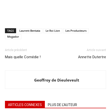
TAGS
Laurent Bentata
Le Roi Lion
Les Producteurs
Mogador
Article précédent
Article suivant
Mais quelle Comédie !
Annette Dutertre
Geoffroy de Dieuleveult
ARTICLES CONNEXES
PLUS DE L'AUTEUR