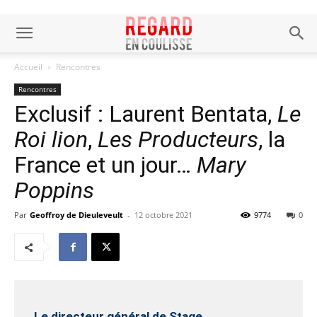
Accueil
Rencontres
Rencontres
Exclusif : Laurent Bentata,
Le
Roi lion
,
Les Producteurs
, la
France et un jour…
Mary
Poppins
Par
Geoffroy de Dieuleveult
-
12 octobre 2021
9774
0
Le directeur général de Stage