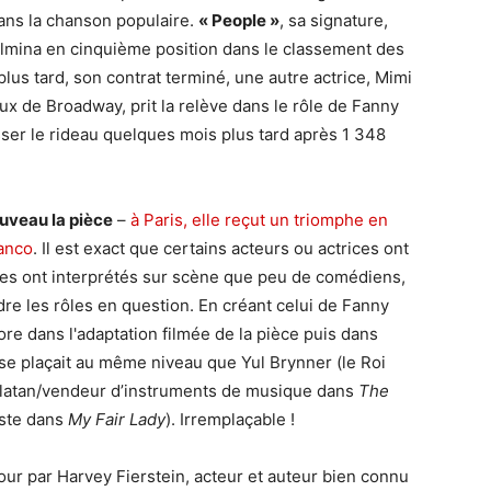
dans la chanson populaire.
« People »
, sa signature,
ulmina en cinquième position dans le classement des
plus tard, son contrat terminé, une autre actrice, Mimi
ux de Broadway, prit la relève dans le rôle de Fanny
sser le rideau quelques mois plus tard après 1 348
ouveau la pièce
–
à Paris, elle reçut un triomphe en
ianco
. Il est exact que certains acteurs ou actrices ont
les ont interprétés sur scène que peu de comédiens,
e les rôles en question. En créant celui de Fanny
ncore dans l'adaptation filmée de la pièce puis dans
d se plaçait au même niveau que Yul Brynner (le Roi
arlatan/vendeur d’instruments de musique dans
The
iste dans
My Fair Lady
). Irremplaçable !
our par Harvey Fierstein, acteur et auteur bien connu