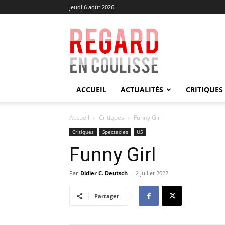
jeudi 6 août 2026
Regard
en
Coulisse
ACCUEIL
ACTUALITÉS
CRITIQUES
Accueil
Critiques
Funny Girl
Critiques
Spectacles
US
Funny Girl
Par
Didier C. Deutsch
-
2 juillet 2022
Partager