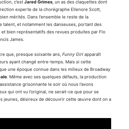
ction, c’est
Jared Grimes
, un as des claquettes dont
direction experte de la chorégraphe Ellenore Scott,
ien mérités. Dans l’ensemble le reste de la
 de talent, et notamment les danseuses, portant des
et bien représentatifs des revues produites par Flo
ancis James.
tre que, presque soixante ans,
Funny Girl
apparaît
leurs ayant changé entre-temps. Mais si cette
voque une époque connue dans les milieux de Broadway
cale
. Même avec ses quelques défauts, la production
l’assistance grisonnante le soir où nous l’avons
ux qui ont vu l’original, ne serait-ce que pour se
us jeunes, désireux de découvrir cette œuvre dont on a