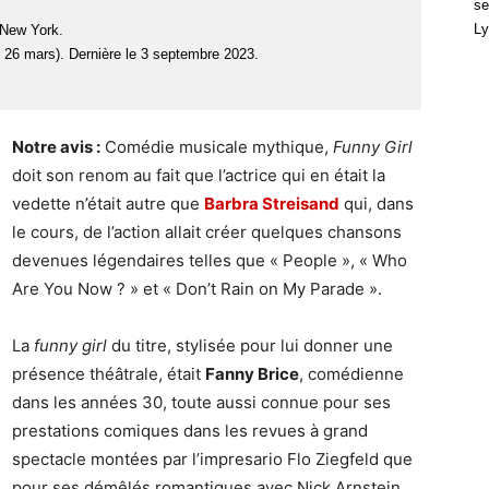
se
Ly
 New York.
e 26 mars). Dernière le 3 septembre 2023.
Notre avis :
Comédie musicale mythique,
Funny Girl
doit son renom au fait que l’actrice qui en était la
vedette n’était autre que
Barbra Streisand
qui, dans
le cours, de l’action allait créer quelques chansons
devenues légendaires telles que « People », « Who
Are You Now ? » et « Don’t Rain on My Parade ».
La
funny girl
du titre, stylisée pour lui donner une
présence théâtrale, était
Fanny Brice
, comédienne
dans les années 30, toute aussi connue pour ses
prestations comiques dans les revues à grand
spectacle montées par l’impresario Flo Ziegfeld que
pour ses démêlés romantiques avec Nick Arnstein,