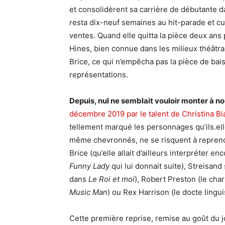
et consolidèrent sa carrière de débutante 
resta dix-neuf semaines au hit-parade et c
ventes. Quand elle quitta la pièce deux ans 
Hines, bien connue dans les milieux théâtra
Brice, ce qui n’empêcha pas la pièce de bai
représentations.
Depuis, nul ne semblait vouloir monter à n
décembre 2019 par le talent de Christina B
tellement marqué les personnages qu’ils.el
même chevronnés, ne se risquent à reprendr
Brice (qu’elle allait d’ailleurs interpréter e
Funny Lady
qui lui donnait suite), Streisan
dans
Le Roi et moi
), Robert Preston (le ch
Music Man
) ou Rex Harrison (le docte lingu
Cette première reprise, remise au goût du j