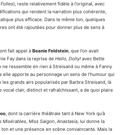
 Folles
), reste relativement fidèle à l’original, avec
ications qui rendent la narration plus cohérente,
atique plus efficace. Dans le même ton, quelques
res ont été rajoutées pour donner plus de sens à
ont fait appel à
Beanie Feldstein
, que l’on avait
ie Fay dans la reprise de
Hello, Dolly!
avec Bette
 elle ne ressemble en rien à Streisand ou même à Fanny
ais elle apporte au personnage un sens de l’humour qui
 les grands airs popularisés par Barbra Streisand, là
vocal clair, distinct et rafraîchissant, a de quoi plaire
loo
, dont la carrière théâtrale tant à New York qu’à
s Misérables
,
Miss Saigon
,
Anastasia
, lui donne la
 ton et une présence en scène convaincante. Mais la