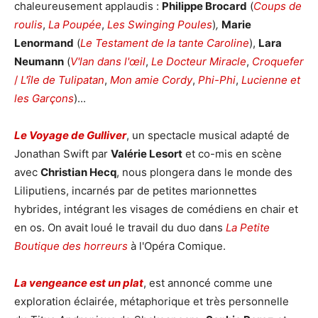
chaleureusement applaudis :
Philippe Brocard
(
Coups de
roulis
,
La Poupée
,
Les Swinging Poules
)
,
Marie
Lenormand
(
Le Testament de la tante Caroline
),
Lara
Neumann
(
V'lan dans l'œil
,
Le Docteur Miracle
,
Croquefer
/
L'île de Tulipatan
,
Mon amie Cordy
,
Phi-Phi
,
Lucienne et
les Garçons
)...
Le Voyage de Gulliver
, un spectacle musical adapté de
Jonathan Swift par
Valérie Lesort
et co-mis en scène
avec
Christian Hecq
, nous plongera dans le monde des
Liliputiens, incarnés par de petites marionnettes
hybrides, intégrant les visages de comédiens en chair et
en os. On avait loué le travail du duo dans
La Petite
Boutique des horreurs
à l'Opéra Comique.
La vengeance est un plat
, est annoncé comme une
exploration éclairée, métaphorique et très personnelle