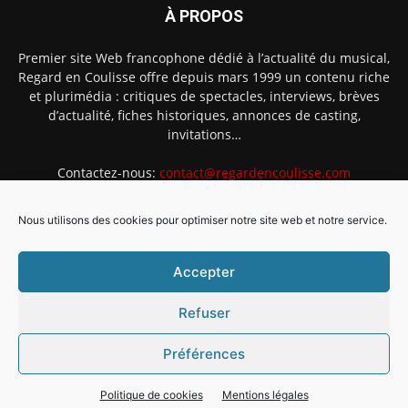
À PROPOS
Premier site Web francophone dédié à l’actualité du musical,
Regard en Coulisse offre depuis mars 1999 un contenu riche
et plurimédia : critiques de spectacles, interviews, brèves
d’actualité, fiches historiques, annonces de casting,
invitations…
Contactez-nous:
contact@regardencoulisse.com
Nous utilisons des cookies pour optimiser notre site web et notre service.
SUIVEZ-NOUS
Accepter
Refuser
Préférences
Intégration Ghislain Fayard
Mentions légales
Politique de cookies (EU)
Politique de cookies
Mentions légales