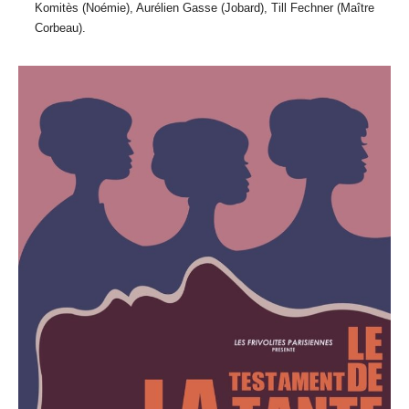
Komitès (Noémie), Aurélien Gasse (Jobard), Till Fechner (Maître
Corbeau).