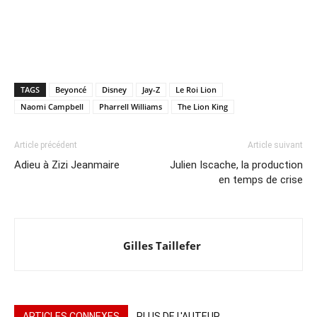
TAGS
Beyoncé
Disney
Jay-Z
Le Roi Lion
Naomi Campbell
Pharrell Williams
The Lion King
Article précédent
Article suivant
Adieu à Zizi Jeanmaire
Julien Iscache, la production
en temps de crise
Gilles Taillefer
ARTICLES CONNEXES
PLUS DE L'AUTEUR