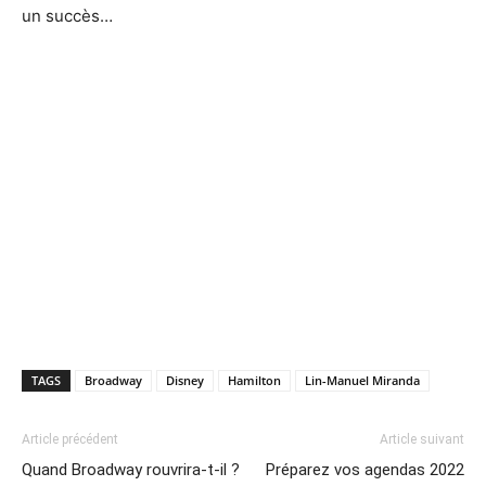
un succès…
TAGS
Broadway
Disney
Hamilton
Lin-Manuel Miranda
Article précédent
Article suivant
Quand Broadway rouvrira-t-il ?
Préparez vos agendas 2022