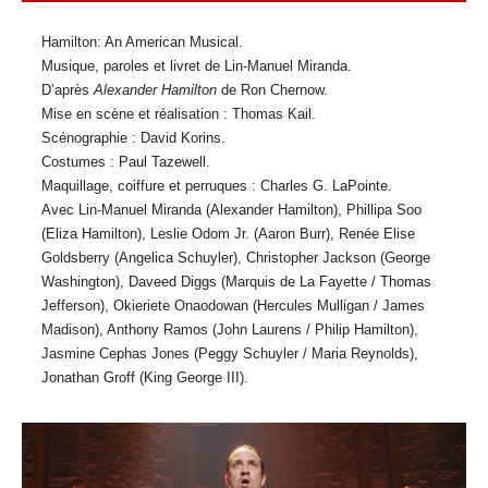
Hamilton: An American Musical.
Musique, paroles et livret de Lin-Manuel Miranda.
D’après
Alexander Hamilton
de Ron Chernow.
Mise en scène et réalisation : Thomas Kail.
Scénographie : David Korins.
Costumes : Paul Tazewell.
Maquillage, coiffure et perruques : Charles G. LaPointe.
Avec Lin-Manuel Miranda (Alexander Hamilton), Phillipa Soo
(Eliza Hamilton), Leslie Odom Jr. (Aaron Burr), Renée Elise
Goldsberry (Angelica Schuyler), Christopher Jackson (George
Washington), Daveed Diggs (Marquis de La Fayette / Thomas
Jefferson), Okieriete Onaodowan (Hercules Mulligan / James
Madison), Anthony Ramos (John Laurens / Philip Hamilton),
Jasmine Cephas Jones (Peggy Schuyler / Maria Reynolds),
Jonathan Groff (King George III).