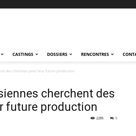
CASTINGS
DOSSIERS
RENCONTRES
CONT
ent des choristes pour leur future production
isiennes cherchent des
r future production
2285
0