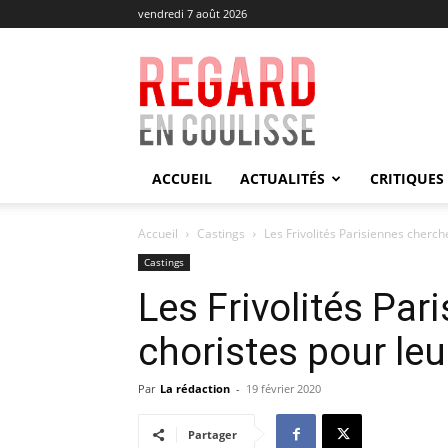
vendredi 7 août 2026
Regard
en
Coulisse
ACCUEIL
ACTUALITÉS
CRITIQUES
Accueil
Castings
Les Frivolités Parisiennes cherch
Castings
Les Frivolités Par
choristes pour leu
Par
La rédaction
-
19 février 2020
Partager