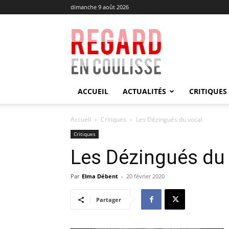
dimanche 9 août 2026
Regard
en
Coulisse
ACCUEIL
ACTUALITÉS
CRITIQUES
Accueil
Critiques
Les Dézingués du vocal
Critiques
Les Dézingués du 
Par
Elma Débent
-
20 février 2020
Partager