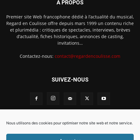
À PROPOS
Premier site Web francophone dédié à l’actualité du musical,
Regard en Coulisse offre depuis mars 1999 un contenu riche
et plurimédia : critiques de spectacles, interviews, brèves
d’actualité, fiches historiques, annonces de casting,
invitations…
Contactez-nous:
contact@regardencoulisse.com
SUIVEZ-NOUS
Intégration Ghislain Fayard
Mentions légales
Nous utilisons des cookies pour optimiser notre site web et notre service.
Politique de cookies (EU)