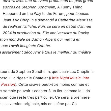
ouvrira avec une nouvelle production du plus grand
succès de Stephen Sondheim,
A Funny Thing
Happened on the Way to the Forum
, pour laquelle
Jean-Luc Choplin a demandé à Catherine Meurisse
de réaliser l'affiche. Puis ce sera en début d'année
2024 la production du 50e anniversaire du
Rocky
éation mondiale de Damon Albarn qui mettra en
e que l'avait imaginée Goethe.
a assurément découvrir à tous le meilleur du théâtre
ateurs de Stephen Sondheim, que Jean-Luc Choplin a
rsqu'il dirigeait le Châtelet (
Little Night Music
,
Into
,
Passion
)
.
Cette œuvre peut-être moins connue et
s semble pouvoir s'adapter à un lieu comme le Lido
 scénique reste très particulier. Ce sera la première
ns sa version originale, mis en scène par Cal