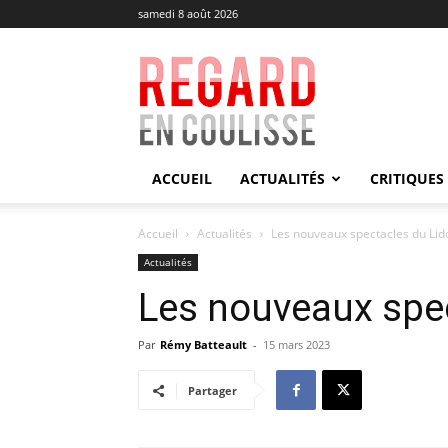
samedi 8 août 2026
Regard
en
Coulisse
ACCUEIL
ACTUALITÉS
CRITIQUES
Accueil
Actualités
Les nouveaux spectacles du Lid
Actualités
Les nouveaux spec
Par
Rémy Batteault
-
15 mars 2023
Partager