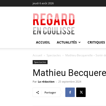
jeudi 6 août 2026
Regard
en
Coulisse
ACCUEIL
ACTUALITÉS
CRITIQUES
Accueil
Spectacles
Mathieu Becquerelle – Sortir d
Spectacles
Mathieu Becquerel
Par
La rédaction
-
25 septembre 2024
Partager