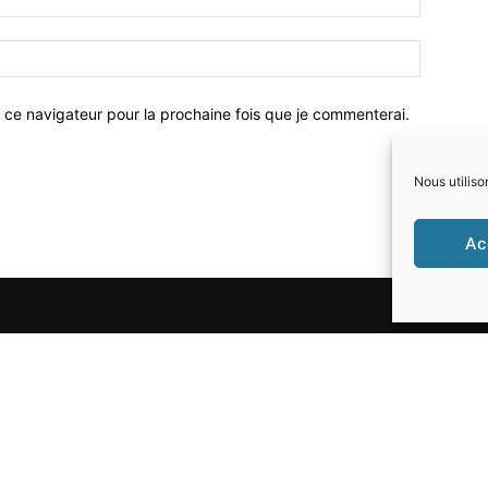
 ce navigateur pour la prochaine fois que je commenterai.
Nous utiliso
Ac
SUIVEZ-NOUS
ité du musical, Regard en