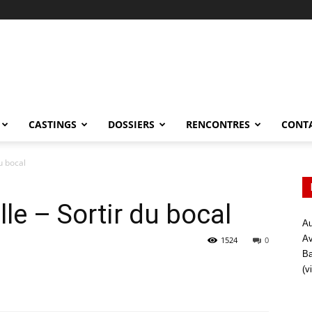
CASTINGS
DOSSIERS
RENCONTRES
CONT
u bocal
le – Sortir du bocal
Au
Av
1524
0
Ba
(v