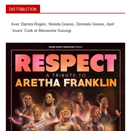
DISTRIBUTION
Avec Darnita Rogers, Noreda Graves, Donniele Graves, April
‘Journi’ Cook et Menoosha Susungi.