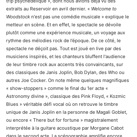
trip psychédélique », dont nous avions déjà vu des
extraits au Reservoir en avril dernier. «
Welcome to
Woodstock
n'est pas une comédie musicale » explique le
metteur en scène. Et en effet, le spectacle se dévoile
plutôt comme une expérience musicale, un voyage aux
rythme des mélodies rock de l’époque. De ce côté, le
spectacle ne déçoit pas. Tout est joué en live par des
musiciens inspirés, et les chanteurs bluffent l'audience
de leur timbre rock aux accents très convaincants, sur
des classiques de Janis Joplin, Bob Dylan, des Who ou
autres Joe Cocker. On note même quelques magnifiques
« show-stoppers » comme le final du 1er acte «
Astronomy divine », classique des Pink Floyd, « Kozmic
Blues » véritable défi vocal où on retrouve le timbre
unique de Janis Joplin en la personne de Magali Goblet,
ou encore « There but for fortune » magistralement
interprétée à la guitare acoustique par Morgane Cabot
dans le second acte. La scénographie amplifie encore