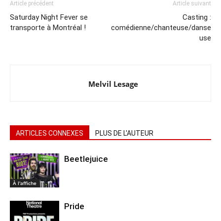
Article précédent
Article suivant
Saturday Night Fever se
Casting :
transporte à Montréal !
comédienne/chanteuse/danse
use
Melvil Lesage
ARTICLES CONNEXES
PLUS DE L'AUTEUR
Beetlejuice
À l'affiche
Pride