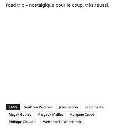
road trip » nostalgique pour le coup, très réussi.
TAGS
Geoffroy Peverelli
Jules Grison
Le Comedia
Magali Goblet
Margaux Maillet
Morgane Cabot
Philippe Gouadin
Welcome To Woodstock