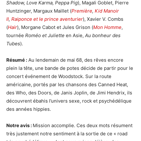
Shadow, Love Karma, Peppa Pig
), Magali Goblet, Pierre
Huntzinger, Margaux Maillet (
Première
,
Kid Manoir
II
,
Raiponce et le prince aventurier
), Xavier V. Combs
(
Hair
), Morgane Cabot et Jules Grison (
Mon Homme
,
tournée
Roméo et Juliette
en Asie,
Au bonheur des
Tubes
).
Résumé :
Au lendemain de mai 68, des rêves encore
plein la tête, une bande de potes décide de partir pour le
concert événement de Woodstock. Sur la route
américaine, portés par les chansons des Canned Heat,
des Who, des Doors, de Janis Joplin, de Jimi Hendrix, ils
découvrent ébahis l’univers sexe, rock et psychédélique
des années hippies.
Notre avis :
Mission accomplie. Ces deux mots résument
très justement notre sentiment à la sortie de ce « road