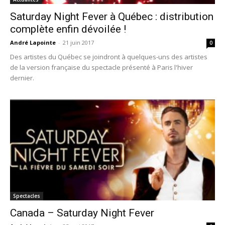
Saturday Night Fever à Québec : distribution
complète enfin dévoilée !
André Lapointe
-
21 juin 2017
0
Des artistes du Québec se joindront à quelques-uns des artistes
de la version française du spectacle présenté à Paris l'hiver
dernier.
Spectacles
Canada – Saturday Night Fever