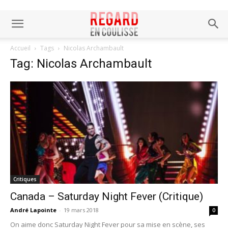
Accueil
Tags
Nicolas Archambault
Tag: Nicolas Archambault
Critiques
Canada – Saturday Night Fever (Critique)
André Lapointe
-
19 mars 2018
0
On aime donc Saturday Night Fever pour sa mise en scène, ses