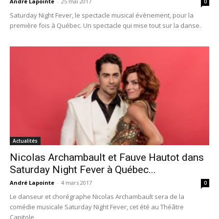
André Lapointe
-
25 mai 2017
0
Saturday Night Fever, le spectacle musical évènement, pour la
première fois à Québec. Un spectacle qui mise tout sur la danse.
Actualités
Nicolas Archambault et Fauve Hautot dans
Saturday Night Fever à Québec...
André Lapointe
-
4 mars 2017
0
Le danseur et chorégraphe Nicolas Archambault sera de la
comédie musicale Saturday Night Fever, cet été au Théâtre
Capitole.