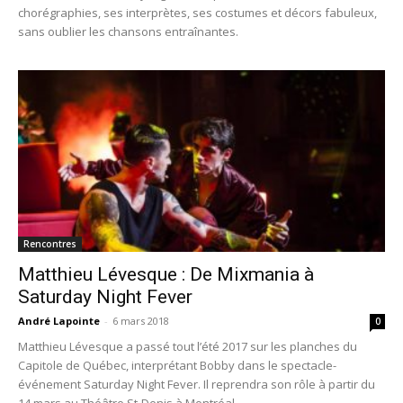
chorégraphies, ses interprètes, ses costumes et décors fabuleux,
sans oublier les chansons entraînantes.
Rencontres
Matthieu Lévesque : De Mixmania à
Saturday Night Fever
André Lapointe
-
6 mars 2018
0
Matthieu Lévesque a passé tout l’été 2017 sur les planches du
Capitole de Québec, interprétant Bobby dans le spectacle-
événement Saturday Night Fever. Il reprendra son rôle à partir du
14 mars au Théâtre St-Denis à Montréal