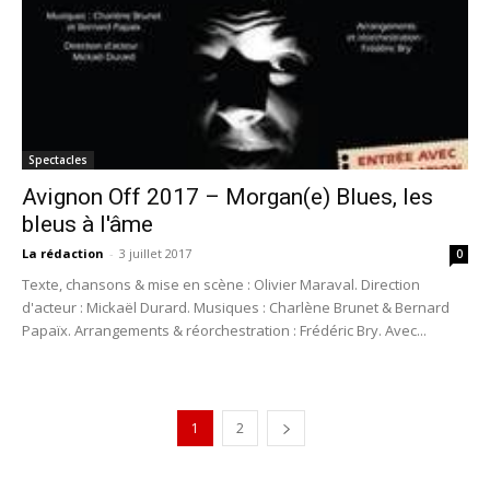
Spectacles
Avignon Off 2017 – Morgan(e) Blues, les
bleus à l'âme
La rédaction
-
3 juillet 2017
0
Texte, chansons & mise en scène : Olivier Maraval. Direction
d'acteur : Mickaël Durard. Musiques : Charlène Brunet & Bernard
Papaïx. Arrangements & réorchestration : Frédéric Bry. Avec...
1
2