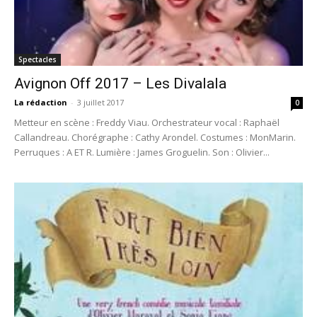
Spectacles
Avignon Off 2017 – Les Divalala
La rédaction
-
3 juillet 2017
0
Metteur en scène : Freddy Viau. Orchestrateur vocal : Raphaël
Callandreau. Chorégraphe : Cathy Arondel. Costumes : MonMarin.
Perruques : A ET R. Lumière : James Groguelin. Son : Olivier...