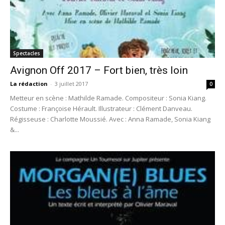
Spectacles
Avignon Off 2017 – Fort bien, très loin
La rédaction
-
3 juillet 2017
0
Metteur en scène : Mathilde Ramade. Compositeur : Sonia Kiang.
Costume : Françoise Hérault. Illustrateur : Clément Danveau.
Régisseuse : Charlotte Moussié. Avec : Anna Ramade, Sonia Kiang
&...