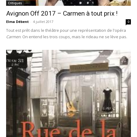
Critiques
Avignon Off 2017 – Carmen à tout prix !
Elma Débent
-
4 juillet 2017
0
Tout est prêt dans le théâtre pour une représentation de l'opéra
Carmen
. On entend les trois coups, mais le rideau ne se lève pas.