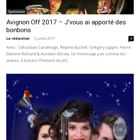
Spectacles
Avignon Off 2017 – J'vous ai apporté des
bonbons
La rédaction
-
3 juillet 2017
0
Avec : Sebastiao Saramago, Rejane Buchet, Grégory Juppin, Pierre
Etienne Richard & Aurelien Berda. Un hommage pas comme les
autres, à travers l'histoire de Jef,...