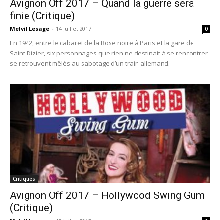
Avignon Off 2017 – Quand la guerre sera
finie (Critique)
Melvil Lesage
-
14 juillet 2017
0
En 1942, entre le cabaret de la Rose noire à Paris et la gare de
Saint Dizier, six personnages que rien ne destinait à se rencontrer
se retrouvent mêlés au sabotage d’un train allemand.
Critiques
Avignon Off 2017 – Hollywood Swing Gum
(Critique)