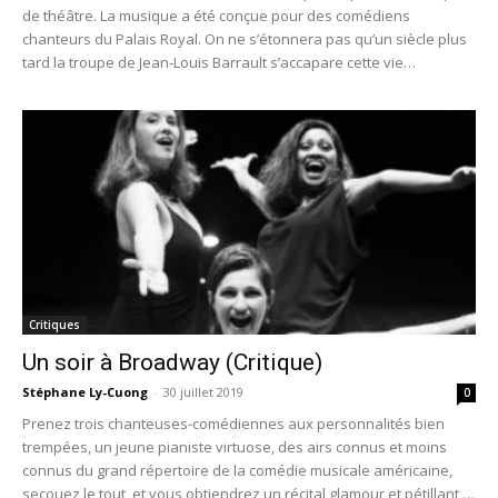
de théâtre. La musique a été conçue pour des comédiens
chanteurs du Palais Royal. On ne s’étonnera pas qu’un siècle plus
tard la troupe de Jean-Louis Barrault s’accapare cette vie
parisienne interprétée par les comédiens les plus fantaisistes de
l’époque.
Critiques
Un soir à Broadway (Critique)
Stéphane Ly-Cuong
-
30 juillet 2019
0
Prenez trois chanteuses-comédiennes aux personnalités bien
trempées, un jeune pianiste virtuose, des airs connus et moins
connus du grand répertoire de la comédie musicale américaine,
secouez le tout, et vous obtiendrez un récital glamour et pétillant à