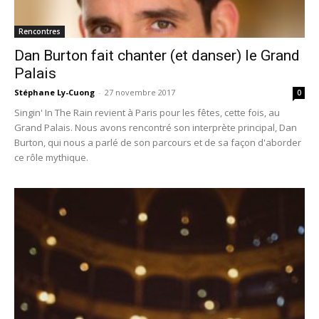
Rencontres
Dan Burton fait chanter (et danser) le Grand
Palais
Stéphane Ly-Cuong
-
27 novembre 2017
0
Singin' In The Rain revient à Paris pour les fêtes, cette fois, au
Grand Palais. Nous avons rencontré son interprète principal, Dan
Burton, qui nous a parlé de son parcours et de sa façon d'aborder
ce rôle mythique.