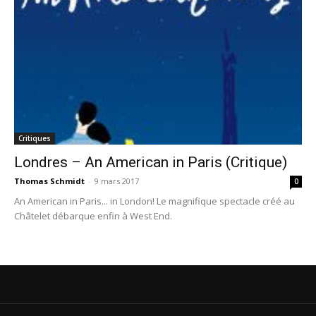
Critiques
Londres – An American in Paris (Critique)
Thomas Schmidt
-
9 mars 2017
0
An American in Paris... in London! Le magnifique spectacle créé au
Châtelet débarque enfin à West End.