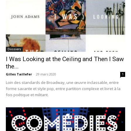
Dossiers
I Was Looking at the Ceiling and Then I Saw
the...
Gilles Taillefer
-
29 mars 2020
1
Loin des standards de Broadway, une œuvre inclassable, entre
forme savante et style pop, entre partition complexe et livret à la
fois poétique et militant.