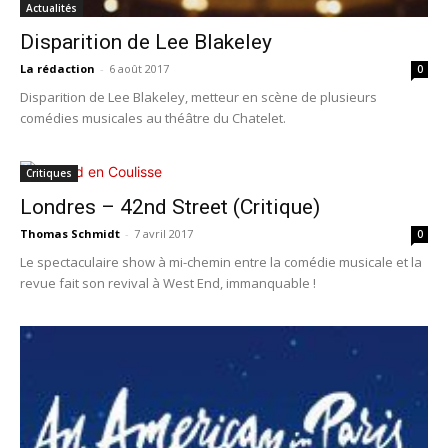
Actualités
Disparition de Lee Blakeley
La rédaction
-
6 août 2017
0
Disparition de Lee Blakeley, metteur en scène de plusieurs
comédies musicales au théâtre du Chatelet.
Critiques
Londres – 42nd Street (Critique)
Thomas Schmidt
-
7 avril 2017
0
Le spectaculaire show à mi-chemin entre la comédie musicale et la
revue fait son revival à West End, immanquable !