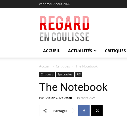
vendredi 7 août 2026
Regard
en
Coulisse
ACCUEIL
ACTUALITÉS
CRITIQUES
Accueil
Critiques
The Notebook
Critiques
Spectacles
US
The Notebook
Par
Didier C. Deutsch
-
15 mars 2024
Partager