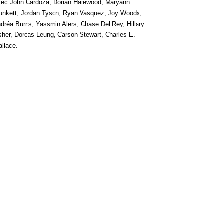
ec John Cardoza, Dorian Harewood, Maryann
unkett, Jordan Tyson, Ryan Vasquez, Joy Woods,
dréa Burns, Yassmin Alers, Chase Del Rey, Hillary
sher, Dorcas Leung, Carson Stewart, Charles E.
llace.