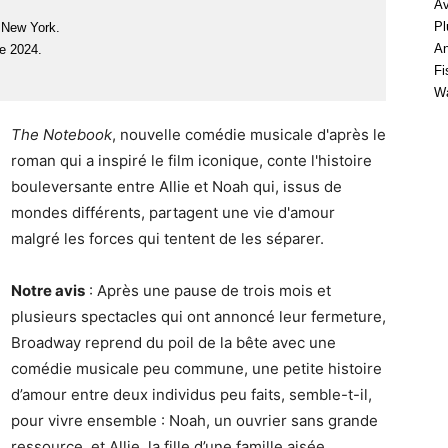
Av
Pl
 New York.
An
e 2024.
Fi
Wa
The Notebook
, nouvelle comédie musicale d'après le
roman qui a inspiré le film iconique, conte l'histoire
bouleversante entre Allie et Noah qui, issus de
mondes différents, partagent une vie d'amour
malgré les forces qui tentent de les séparer.
Notre avis
: Après une pause de trois mois et
plusieurs spectacles qui ont annoncé leur fermeture,
Broadway reprend du poil de la bête avec une
comédie musicale peu commune, une petite histoire
d’amour entre deux individus peu faits, semble-t-il,
pour vivre ensemble : Noah, un ouvrier sans grande
ressource, et Allie, la fille d’une famille aisée.