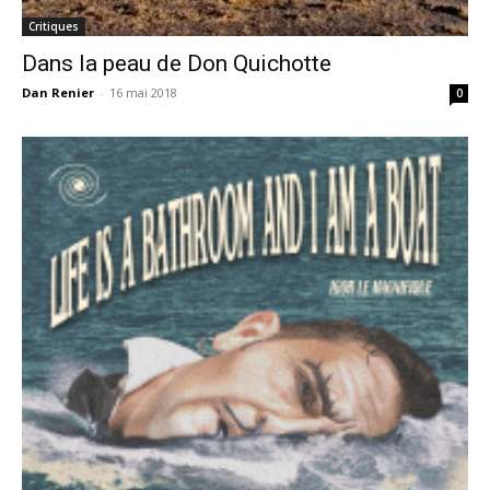
Critiques
Dans la peau de Don Quichotte
Dan Renier
-
16 mai 2018
0