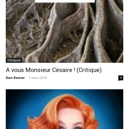
Critiques
A vous Monsieur Césaire ! (Critique)
Dan Renier
-
1 mars 2019
0