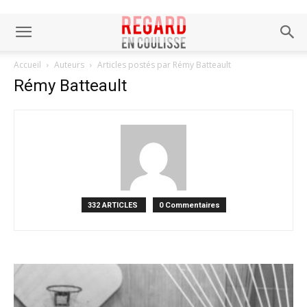
Accueil
Auteurs
Articles postés par Rémy Batteault
Rémy Batteault
332 ARTICLES
0 Commentaires