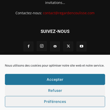
invitations…
Contactez-nous:
contact@regardencoulisse.com
SUIVEZ-NOUS
Intégration Ghislain Fayard
Mentions légales
Nous utilisons des cookies pour optimiser notre site web et notre service.
Politique de cookies (EU)
Accepter
Refuser
Préférences