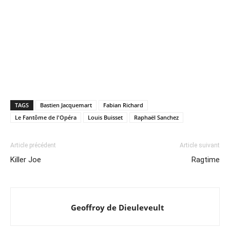
TAGS
Bastien Jacquemart
Fabian Richard
Le Fantôme de l'Opéra
Louis Buisset
Raphaël Sanchez
Article précédent
Article suivant
Killer Joe
Ragtime
Geoffroy de Dieuleveult