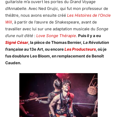
guitariste m’a ouvert les portes du
Grand Voyage
d’Annabelle
. Avec Ned Grujic, qui fut mon professeur de
théâtre, nous avons ensuite créé
Les Histoires de l’Oncle
Will
, à partir de l’œuvre de Shakespeare, avant de
travailler avec lui sur une adaptation musicale du
Songe
d’une nuit d’été
:
Love Songe Thérapie
.
Puis il y a eu
Signé César
, la pièce de Thomas Bernier,
La Révolution
française
au 13e Art, ou encore
Les Producteurs
, où je
fus doublure Leo Bloom, en remplacement de Benoît
Cauden.