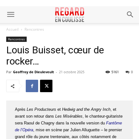
Accueil
Rencontres
Rencontres
Louis Buisset, cœur de
rocker…
Par
Geoffroy de Dieuleveult
-
21 octobre 2025
5161
0
Après
Les Producteurs
et
Hedwig and the Angry Inch
, et
avant son retour dans
Les Misérables
, le chanteur-guitariste
sera Raoul de Chagny dans la nouvelle version du
Fantôme
de l’Opéra
, mise en scène par Julien Alluguette – le premier
grand rôle du jeune trentenaire, aux côtés notamment de