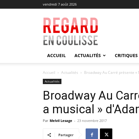
vendredi 7 août 2026
Regard
en
Coulisse
ACCUEIL
ACTUALITÉS
CRITIQUES
Accueil
Actualités
Broadway Au Carré présente « My
Actualités
Broadway Au Carré
a musical » d'Ada
Par
Melvil Lesage
-
23 novembre 2017
Partager