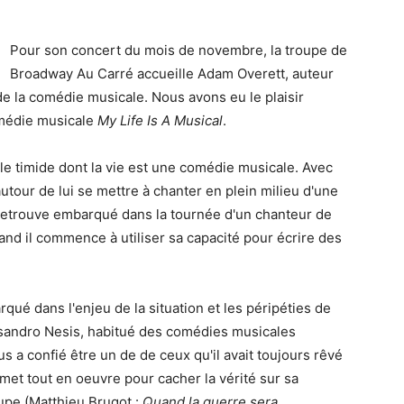
Pour son concert du mois de novembre, la troupe de
Broadway Au Carré accueille Adam Overett, auteur
e la comédie musicale. Nous avons eu le plaisir
omédie musicale
My Life Is A Musical
.
ble timide dont la vie est une comédie musicale. Avec
utour de lui se mettre à chanter en plein milieu d'une
 retrouve embarqué dans la tournée d'un chanteur de
and il commence à utiliser sa capacité pour écrire des
ué dans l'enjeu de la situation et les péripéties de
Lisandro Nesis, habitué des comédies musicales
s a confié être un de de ceux qu'il avait toujours rêvé
 met tout en oeuvre pour cacher la vérité sur sa
upe (Matthieu Brugot :
Quand la guerre sera