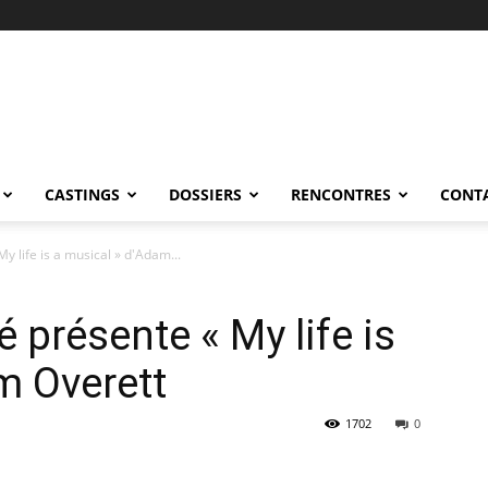
CASTINGS
DOSSIERS
RENCONTRES
CONT
 life is a musical » d'Adam...
 présente « My life is
m Overett
1702
0