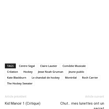
TAGS
Centre Segal
Claire Lautier
Comédie Musicale
Création
Hockey
Jesse Noah Gruman
Jeune public
Kate Blackburn
Le chandail de hockey
Montréal
Roch Carrier
The Hockey Sweater
Article précédent
Article suivant
Kid Manoir 1 (Critique)
Chut… mes lunettes ont un
secret