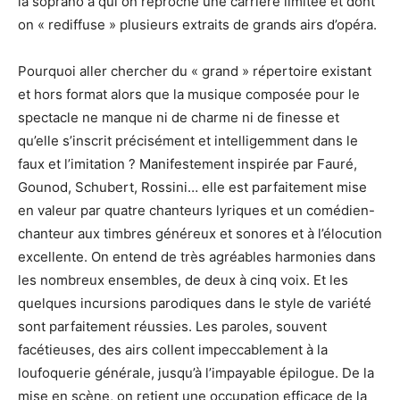
la soprano à qui on reproche une carrière limitée et dont
on « rediffuse » plusieurs extraits de grands airs d’opéra.
Pourquoi aller chercher du « grand » répertoire existant
et hors format alors que la musique composée pour le
spectacle ne manque ni de charme ni de finesse et
qu’elle s’inscrit précisément et intelligemment dans le
faux et l’imitation ? Manifestement inspirée par Fauré,
Gounod, Schubert, Rossini… elle est parfaitement mise
en valeur par quatre chanteurs lyriques et un comédien-
chanteur aux timbres généreux et sonores et à l’élocution
excellente. On entend de très agréables harmonies dans
les nombreux ensembles, de deux à cinq voix. Et les
quelques incursions parodiques dans le style de variété
sont parfaitement réussies. Les paroles, souvent
facétieuses, des airs collent impeccablement à la
loufoquerie générale, jusqu’à l’impayable épilogue. De la
mise en scène, on retient une occupation efficace de la