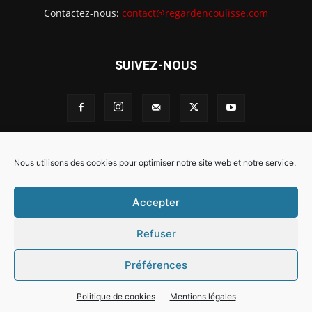
Contactez-nous:
contact@regardencoulisse.com
SUIVEZ-NOUS
Intégration Ghislain Fayard
Mentions légales
Nous utilisons des cookies pour optimiser notre site web et notre service.
Politique de cookies (EU)
Accepter
Refuser
Préférences
Politique de cookies
Mentions légales