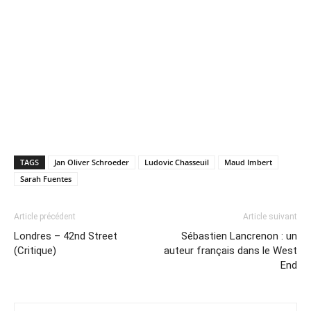
TAGS
Jan Oliver Schroeder
Ludovic Chasseuil
Maud Imbert
Sarah Fuentes
Article précédent
Article suivant
Londres – 42nd Street
Sébastien Lancrenon : un
(Critique)
auteur français dans le West
End