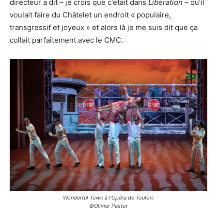
directeur a dit – je crois que c'était dans
Libération
– qu’il
voulait faire du Châtelet un endroit « populaire,
transgressif et joyeux » et alors là je me suis dit que ça
collait parfaitement avec le CMC.
Wonderful Town
à l'Opéra de Toulon.
©Olivier Pastor