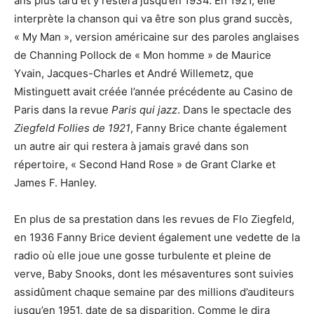
ans plus tard et y restera jusqu’en 1934. En 1921, elle
interprète la chanson qui va être son plus grand succès,
« My Man », version américaine sur des paroles anglaises
de Channing Pollock de « Mon homme » de Maurice
Yvain, Jacques-Charles et André Willemetz, que
Mistinguett avait créée l’année précédente au Casino de
Paris dans la revue
Paris qui jazz
. Dans le spectacle des
Ziegfeld Follies de 1921
, Fanny Brice chante également
un autre air qui restera à jamais gravé dans son
répertoire, « Second Hand Rose » de Grant Clarke et
James F. Hanley.
En plus de sa prestation dans les revues de Flo Ziegfeld,
en 1936 Fanny Brice devient également une vedette de la
radio où elle joue une gosse turbulente et pleine de
verve, Baby Snooks, dont les mésaventures sont suivies
assidûment chaque semaine par des millions d’auditeurs
jusqu’en 1951, date de sa disparition. Comme le dira