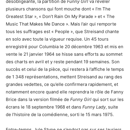
désobligeante, la partition de
Funny Girl
va révéler
plusieurs chansons qui font mouche dont « I’m The
Greatest Star », « Don’t Rain On My Parade » et « The
Music That Makes Me Dance ». Mais l’air qui remporte
tous les suffrages est « People », que Streisand chante
en solo avec toute la vigueur requise. Un 45 tours
enregistré pour Columbia le 20 décembre 1963 et mis en
vente le 21 janvier 1964 se hisse sans efforts au sommet
des charts en avril et y reste pendant 19 semaines. Son
succès et celui de la pièce, qui restera à l’affiche le temps
de 1 348 représentations, mettent Streisand au rang des
grandes vedettes, ce qu’elle confirmera rapidement, et
notamment encore quand elle reprendra le rôle de Fanny
Brice dans la version filmée de
Funny Girl
qui sort sur les
écrans le 18 septembre 1968 et dans
Funny Lady
, suite
de l’histoire de la comédienne, sorti le 15 mars 1975.
Entre-temps, Jule Styne ne s’endort pas sur ses lauriers.