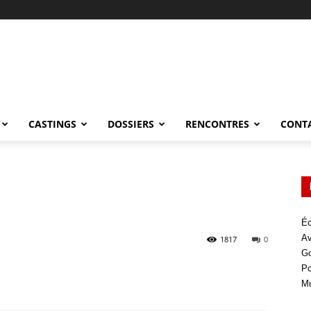
CASTINGS
DOSSIERS
RENCONTRES
CONT
Éc
Av
1817
0
Go
Po
Mu