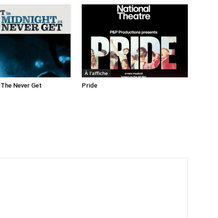
À l'affiche
 The Never Get
Pride