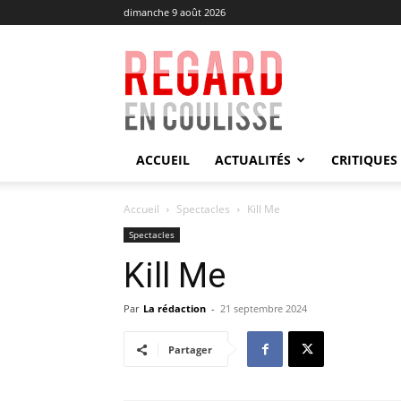
dimanche 9 août 2026
Regard
en
Coulisse
ACCUEIL
ACTUALITÉS
CRITIQUES
Accueil
Spectacles
Kill Me
Spectacles
Kill Me
Par
La rédaction
-
21 septembre 2024
Partager