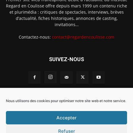
Regard en Coulisse offre depuis mars 1999 un contenu riche
et plurimédia : critiques de spectacles, interviews, brèves
d’actualité, fiches historiques, annonces de casting,
invitations…
Contactez-nous:
contact@regardencoulisse.com
SUIVEZ-NOUS
Intégration Ghislain Fayard
Mentions légales
Nous utilisons des cookies pour optimiser notre site web et notre service.
Politique de cookies (EU)
Accepter
Refuser