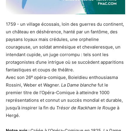
1759 - un village écossais, loin des guerres du continent,
un château en déshérence, hanté par un fantôme, des
paysans loyaux mais crédules, une orpheline
courageuse, un soldat amnésique et chevaleresque, un
intendant cupide, un juge corrompu : tels sont les
protagonistes d’une intrigue où se succèdent apparitions
fantastiques et coups de théâtre.
e
Avec son 26
opéra-comique, Boieldieu enthousiasma
Rossini, Weber et Wagner.
La Dame blanche
fut le
premier titre de l’Opéra-Comique à atteindre 1000
représentations et connut un succès mondial et durable,
jusqu’à inspirer la fin du
Trésor de Rackham le Rouge
à
Hergé.
Notre avis :
Créée à l’Opéra-Comique en 1825,
La Dame