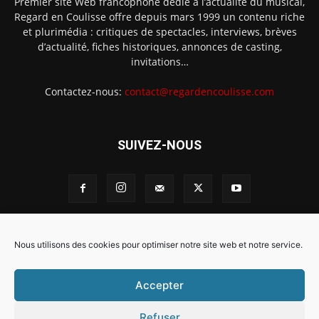
Premier site Web francophone dédié à l’actualité du musical,
Regard en Coulisse offre depuis mars 1999 un contenu riche
et plurimédia : critiques de spectacles, interviews, brèves
d’actualité, fiches historiques, annonces de casting,
invitations…
Contactez-nous:
contact@regardencoulisse.com
SUIVEZ-NOUS
Intégration Ghislain Fayard
Mentions légales
Nous utilisons des cookies pour optimiser notre site web et notre service.
Politique de cookies (EU)
Accepter
Refuser