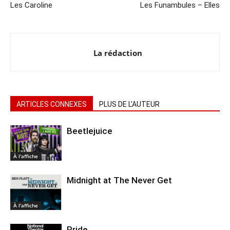
Les Caroline
Les Funambules – Elles
La rédaction
ARTICLES CONNEXES
PLUS DE L'AUTEUR
Beetlejuice
À l'affiche
Midnight at The Never Get
À l'affiche
Pride